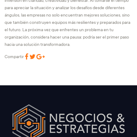
inversión en claridad, creatividad y bienestar. Al tomarse el tiempo
para apreciar la situación y analizar los desafíos desde diferentes
ángulos, las empresas no solo encuentran mejores soluciones, sino
que también construyen equipos más resilientes y preparados para
el futuro. La próxima vez que enfrentes un problema en tu
organización, considera hacer una pausa: podría ser el primer paso
hacia una solución transformadora.
Compartir