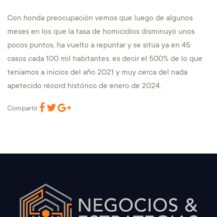
Con honda preocupación vemos que luego de algunos
meses en los que la tasa de homicidios disminuyó unos
pocos puntos, ha vuelto a repuntar y se sitúa ya en 45
casos cada 100 mil habitantes, es decir el 500% de lo que
teníamos a inicios del año 2021 y muy cerca del nada
apetecido récord histórico de enero de 2024.
Compartir